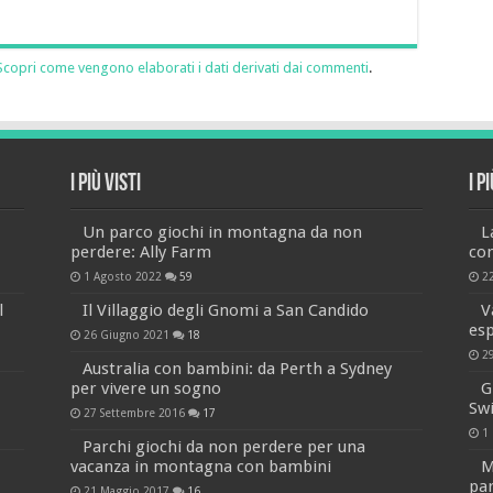
Scopri come vengono elaborati i dati derivati dai commenti
.
I più visti
I p
Un parco giochi in montagna da non
L
perdere: Ally Farm
co
1 Agosto 2022
59
2
l
Il Villaggio degli Gnomi a San Candido
V
es
26 Giugno 2021
18
2
Australia con bambini: da Perth a Sydney
per vivere un sogno
G
Sw
27 Settembre 2016
17
1
Parchi giochi da non perdere per una
vacanza in montagna con bambini
M
par
21 Maggio 2017
16