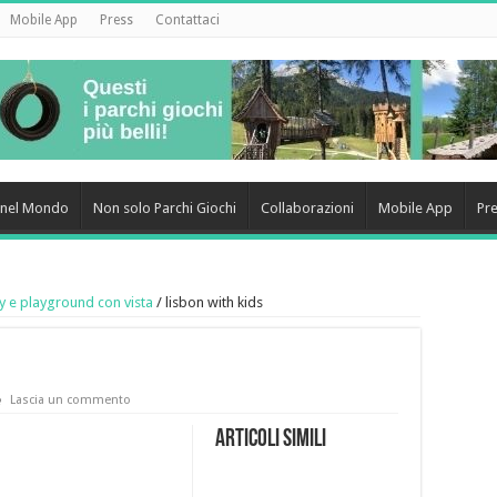
Mobile App
Press
Contattaci
i nel Mondo
Non solo Parchi Giochi
Collaborazioni
Mobile App
Pr
y e playground con vista
/
lisbon with kids
Lascia un commento
Articoli simili