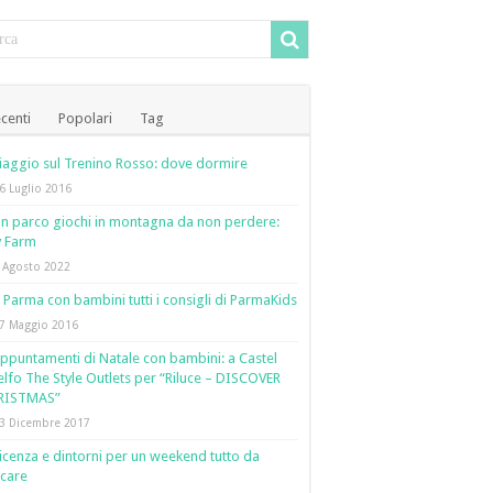
centi
Popolari
Tag
iaggio sul Trenino Rosso: dove dormire
6 Luglio 2016
n parco giochi in montagna da non perdere:
y Farm
 Agosto 2022
 Parma con bambini tutti i consigli di ParmaKids
7 Maggio 2016
ppuntamenti di Natale con bambini: a Castel
lfo The Style Outlets per “Riluce – DISCOVER
RISTMAS”
3 Dicembre 2017
icenza e dintorni per un weekend tutto da
care