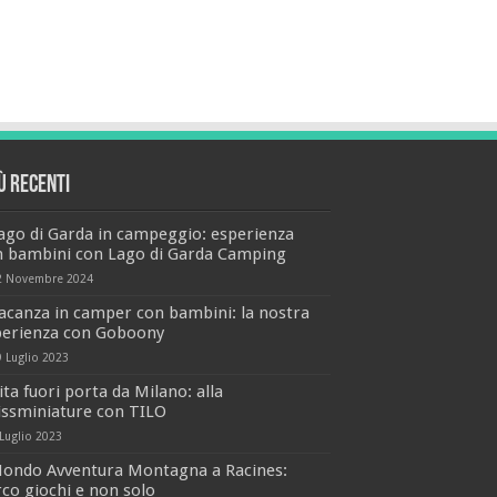
iù recenti
ago di Garda in campeggio: esperienza
n bambini con Lago di Garda Camping
2 Novembre 2024
acanza in camper con bambini: la nostra
perienza con Goboony
9 Luglio 2023
ita fuori porta da Milano: alla
issminiature con TILO
 Luglio 2023
ondo Avventura Montagna a Racines:
co giochi e non solo