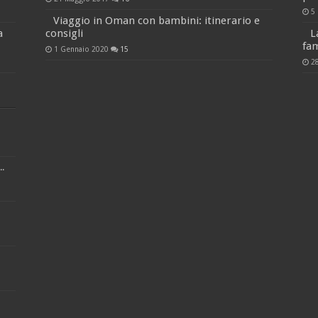
5
Viaggio in Oman con bambini: itinerario e
a
consigli
L
fam
1 Gennaio 2020
15
2
.