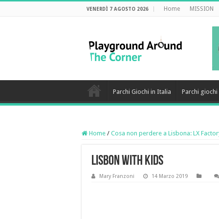
Home
MISSION
VENERDÌ 7 AGOSTO 2026
Parchi Giochi in Italia
Parchi gioch
Home
/
Cosa non perdere a Lisbona: LX Factor
lisbon with kids
Mary Franzoni
14 Marzo 2019