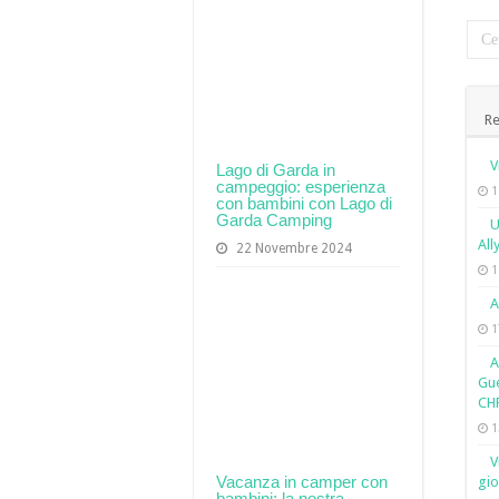
Re
V
Lago di Garda in
campeggio: esperienza
1
con bambini con Lago di
Garda Camping
U
All
22 Novembre 2024
1
A
1
A
Gue
CH
1
V
Vacanza in camper con
gio
bambini: la nostra