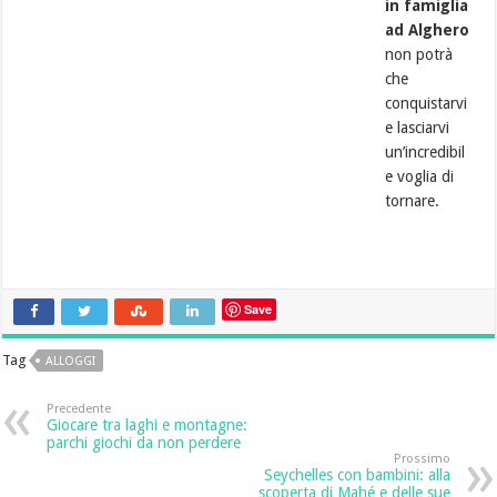
in famiglia
ad Alghero
non potrà
che
conquistarvi
e lasciarvi
un’incredibil
e voglia di
tornare.
Save
Tag
ALLOGGI
Precedente
Giocare tra laghi e montagne:
parchi giochi da non perdere
Prossimo
Seychelles con bambini: alla
scoperta di Mahé e delle sue