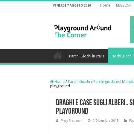
Home
MISSION
VENERDÌ 7 AGOSTO 2026
Parchi Giochi in Italia
Parchi gioch
Home
/
Parchi Giochi
/
Parchi giochi nel Mond
playground
Draghi e case sugli alberi.. 
playground
Mary Franzoni
1 Dicembre 2015
Pa