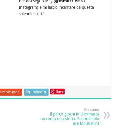
Per ora seguo May (
@mmlittlee
su
Instagram) e mi lascio incantare da questa
splendida città.
Save
tumbleupon
LinkedIn
Prossimo
Il parco giochi in Danimarca
racconta una storia. Scopriamolo
alle Mons Klint