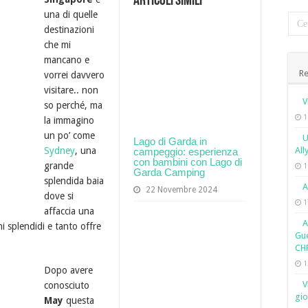
Articoli simili
una di quelle
destinazioni
che mi
mancano e
Re
vorrei davvero
visitare.. non
V
so perché, ma
1
la immagino
un po’ come
U
Lago di Garda in
Sydney
, una
All
campeggio: esperienza
con bambini con Lago di
grande
1
Garda Camping
splendida baia
A
22 Novembre 2024
dove si
1
affaccia una
A
i splendidi e tanto offre
Gue
CH
1
Dopo avere
V
conosciuto
gio
May
questa