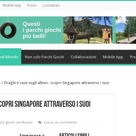
Mobile App
Press
Contattaci
i nel Mondo
Non solo Parchi Giochi
Collaborazioni
Mobile App
Pre
o
/
Draghi e case sugli alberi.. scopri Singapore attraverso i suoi
scopri Singapore attraverso i suoi
rchi giochi nel Mondo
Lascia un commento
Singapore
è