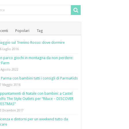
centi
Popolari
Tag
iaggio sul Trenino Rosso: dove dormire
6 Luglio 2016
n parco giochi in montagna da non perdere:
y Farm
 Agosto 2022
 Parma con bambini tutti i consigli di ParmaKids
7 Maggio 2016
ppuntamenti di Natale con bambini: a Castel
lfo The Style Outlets per “Riluce – DISCOVER
RISTMAS”
3 Dicembre 2017
icenza e dintorni per un weekend tutto da
care