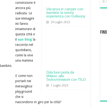
1
convinzione è
ancora più
Vacanza in camper con
bambini: la nostra
radicata. Le
esperienza con Goboony
sue immagini
29 Luglio 2023
mi fanno
innamorare di
Find
questa città e
il
suo blog
la
racconta nel
quotidiano,
come la vive
una mamma
 bambini.
Gita fuori porta da
E come non
Milano: alla
Swissminiature con TILO
portarli nei
1 Luglio 2023
meravigliosi
playground
che si
nascondono in giro per la città?