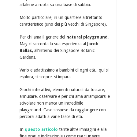
altalene a ruota su una base di sabbia.
Molto particolare, in un quartiere altrettanto
caratteristico (uno dei più vecchi di Singapore).
Per chi ama il genere del
natural playground
,
May ci racconta la sua esperienza al
Jacob
Ballas,
all’interno dei Singapore Botanic
Gardens.
Vario e adattissimo a bambini di ogni età.. qui si
esplora, si scopre, si impara.
Giochi interattivi, elementi naturali da toccare,
annusare, osservare e per chi ama arrampicarsi e
scivolare non manca un incredibile
playground. Case sospese da raggiungere con
percorsi adatti a varie fasce di età.
In
questo articolo
tante altre immagini e alla
fine orari e indicazionisu come raggiungere