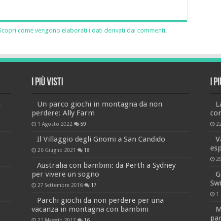
Scopri come vengono elaborati i dati derivati dai commenti
.
I più visti
I p
i
Un parco giochi in montagna da non
L
perdere: Ally Farm
co
1 Agosto 2022
59
2
Il Villaggio degli Gnomi a San Candido
V
es
26 Giugno 2021
18
2
Australia con bambini: da Perth a Sydney
per vivere un sogno
G
Sw
27 Settembre 2016
17
1
Parchi giochi da non perdere per una
vacanza in montagna con bambini
M
par
21 Maggio 2017
16