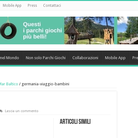
Mobile App
Press
Contattaci
i nel Mondo
Non solo Parchi Giochi
Collaborazioni
Mobile App
Pr
Mar Baltico
/
germania-viaggio-bambini
Lascia un commento
Articoli simili