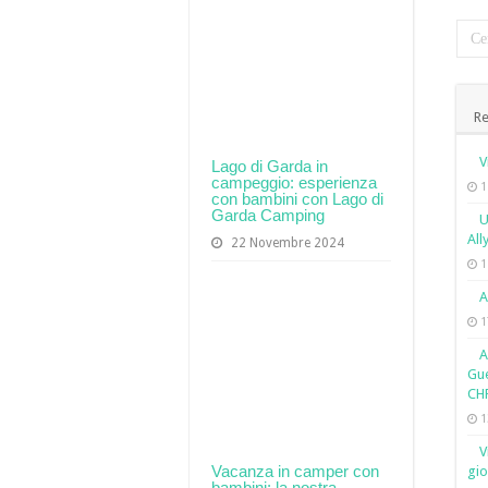
Re
V
Lago di Garda in
campeggio: esperienza
1
con bambini con Lago di
Garda Camping
U
All
22 Novembre 2024
1
A
1
A
Gue
CH
1
V
Vacanza in camper con
gio
bambini: la nostra