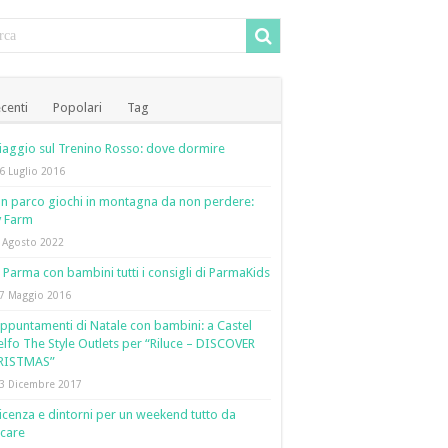
centi
Popolari
Tag
iaggio sul Trenino Rosso: dove dormire
6 Luglio 2016
n parco giochi in montagna da non perdere:
y Farm
 Agosto 2022
 Parma con bambini tutti i consigli di ParmaKids
7 Maggio 2016
ppuntamenti di Natale con bambini: a Castel
lfo The Style Outlets per “Riluce – DISCOVER
RISTMAS”
3 Dicembre 2017
icenza e dintorni per un weekend tutto da
care