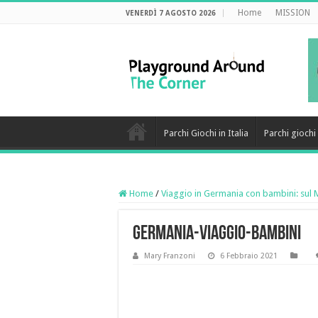
Home
MISSION
VENERDÌ 7 AGOSTO 2026
Parchi Giochi in Italia
Parchi gioch
Home
/
Viaggio in Germania con bambini: sul 
germania-viaggio-bambini
Mary Franzoni
6 Febbraio 2021