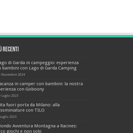
iù recenti
ago di Garda in campeggio: esperienza
n bambini con Lago di Garda Camping
2 Novembre 2024
acanza in camper con bambini: la nostra
perienza con Goboony
9 Luglio 2023
ita fuori porta da Milano: alla
issminiature con TILO
 Luglio 2023
ondo Avventura Montagna a Racines:
co giochi e non solo