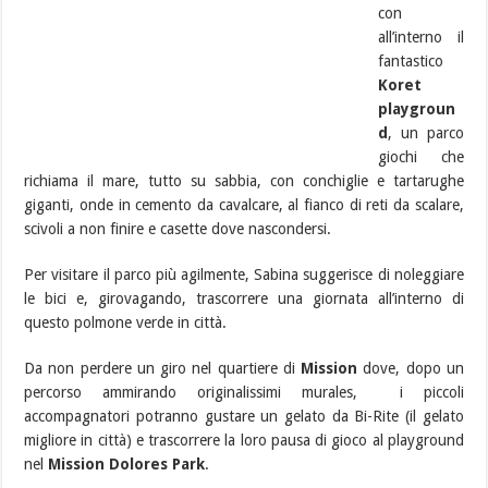
con
all’interno il
fantastico
Koret
playgroun
d
, un parco
giochi che
richiama il mare, tutto su sabbia, con conchiglie e tartarughe
giganti, onde in cemento da cavalcare, al fianco di reti da scalare,
scivoli a non finire e casette dove nascondersi.
Per visitare il parco più agilmente, Sabina suggerisce di noleggiare
le bici e, girovagando, trascorrere una giornata all’interno di
questo polmone verde in città.
Da non perdere un giro nel quartiere di
Mission
dove, dopo un
percorso ammirando originalissimi murales, i piccoli
accompagnatori potranno gustare un gelato da Bi-Rite (il gelato
migliore in città) e trascorrere la loro pausa di gioco al playground
nel
Mission Dolores Park
.