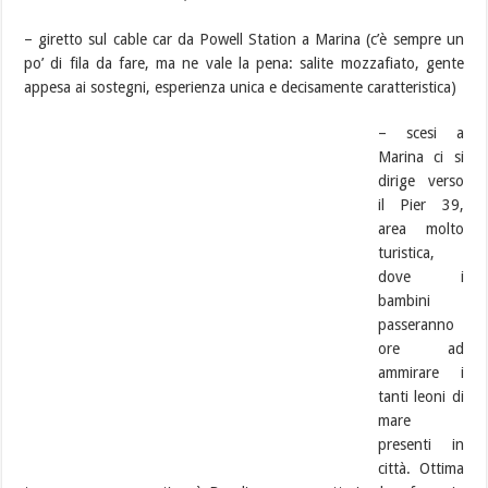
– giretto sul cable car da Powell Station a Marina (c’è sempre un
po’ di fila da fare, ma ne vale la pena: salite mozzafiato, gente
appesa ai sostegni, esperienza unica e decisamente caratteristica)
– scesi a
Marina ci si
dirige verso
il Pier 39,
area molto
turistica,
dove i
bambini
passeranno
ore ad
ammirare i
tanti leoni di
mare
presenti in
città. Ottima