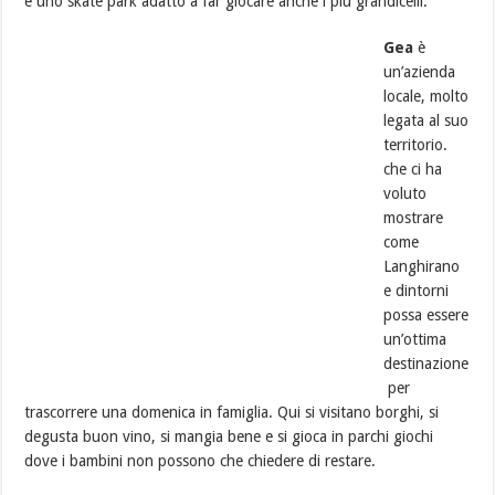
e uno skate park adatto a far giocare anche i più grandicelli.
Gea
è
un’azienda
locale, molto
legata al suo
territorio.
che ci ha
voluto
mostrare
come
Langhirano
e dintorni
possa essere
un’ottima
destinazione
per
trascorrere una domenica in famiglia. Qui si visitano borghi, si
degusta buon vino, si mangia bene e si gioca in parchi giochi
dove i bambini non possono che chiedere di restare.