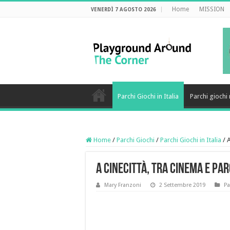
Home
MISSION
VENERDÌ 7 AGOSTO 2026
Parchi Giochi in Italia
Parchi gioch
Home
/
Parchi Giochi
/
Parchi Giochi in Italia
/
A
A Cinecittà, tra cinema e par
Mary Franzoni
2 Settembre 2019
Pa