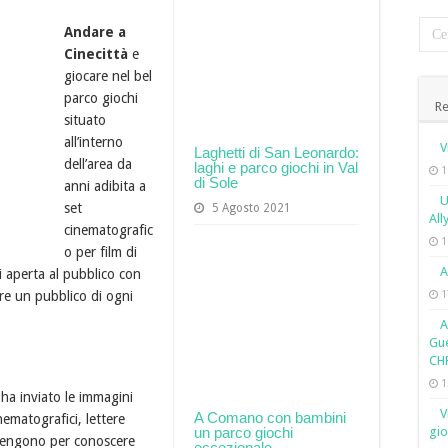
Andare a
Cinecittà
e
giocare nel bel
parco giochi
Re
situato
all’interno
V
Laghetti di San Leonardo:
dell’area da
laghi e parco giochi in Val
1
di Sole
anni adibita a
U
set
5 Agosto 2021
All
cinematografic
1
o per film di
A
i aperta al pubblico con
re un pubblico di ogni
1
A
Gue
CH
1
ha inviato le immagini
V
A Comano con bambini
nematografici, lettere
un parco giochi
gio
 vengono per conoscere
eccezionale