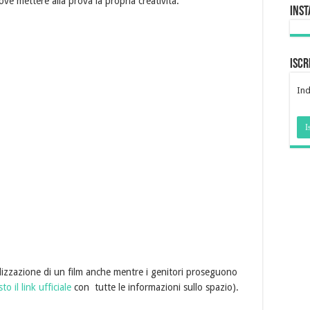
ove mettere alla prova la propria creatività:
Ins
Iscr
Ind
alizzazione di un film anche mentre i genitori proseguono
to il link ufficiale
con tutte le informazioni sullo spazio).