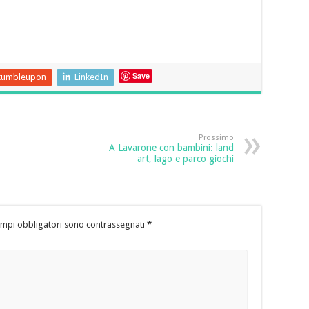
Save
tumbleupon
LinkedIn
Prossimo
A Lavarone con bambini: land
art, lago e parco giochi
ampi obbligatori sono contrassegnati
*