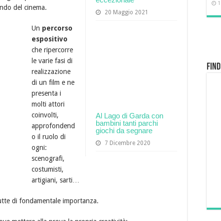
1
ondo del cinema.
20 Maggio 2021
Un
percorso
espositivo
che ripercorre
le varie fasi di
Find
realizzazione
di un film e ne
presenta i
molti attori
coinvolti,
Al Lago di Garda con
bambini tanti parchi
approfondend
giochi da segnare
o il ruolo di
7 Dicembre 2020
ogni:
scenografi,
costumisti,
artigiani, sarti…
utte di fondamentale importanza.