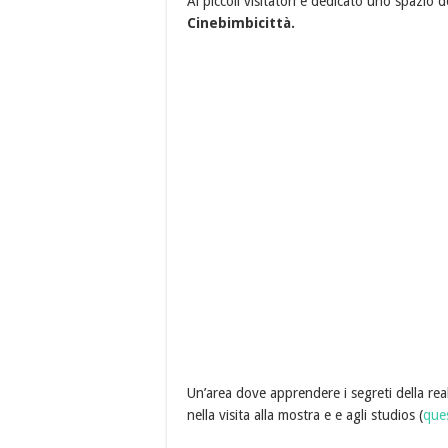
Ai piccoli visitatori è dedicato uno spazio d
Cinebimbicittà.
Un’area dove apprendere i segreti della re
nella visita alla mostra e e agli studios (
ques