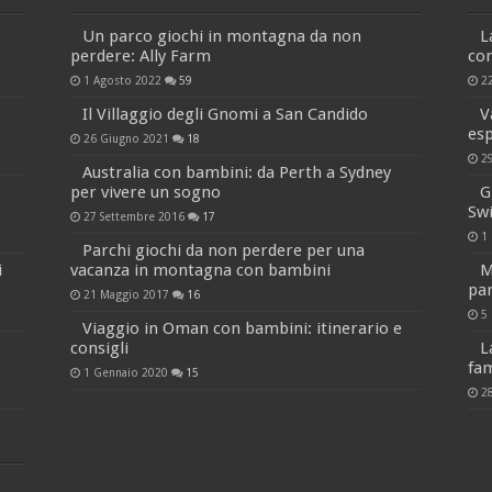
Un parco giochi in montagna da non
L
perdere: Ally Farm
co
1 Agosto 2022
59
2
Il Villaggio degli Gnomi a San Candido
V
es
26 Giugno 2021
18
2
Australia con bambini: da Perth a Sydney
per vivere un sogno
G
Sw
27 Settembre 2016
17
1
Parchi giochi da non perdere per una
i
vacanza in montagna con bambini
M
par
21 Maggio 2017
16
5
Viaggio in Oman con bambini: itinerario e
consigli
L
fam
1 Gennaio 2020
15
2