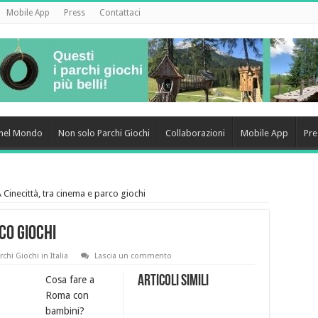
Mobile App
Press
Contattaci
i nel Mondo
Non solo Parchi Giochi
Collaborazioni
Mobile App
Pre
 Cinecittà, tra cinema e parco giochi
co giochi
rchi Giochi in Italia
Lascia un commento
Articoli simili
Cosa fare a
Roma con
bambini?