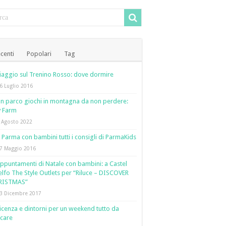
centi
Popolari
Tag
iaggio sul Trenino Rosso: dove dormire
6 Luglio 2016
n parco giochi in montagna da non perdere:
y Farm
 Agosto 2022
 Parma con bambini tutti i consigli di ParmaKids
7 Maggio 2016
ppuntamenti di Natale con bambini: a Castel
lfo The Style Outlets per “Riluce – DISCOVER
RISTMAS”
3 Dicembre 2017
icenza e dintorni per un weekend tutto da
care