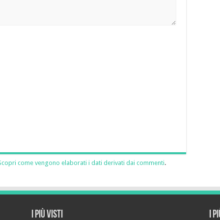
Scopri come vengono elaborati i dati derivati dai commenti
.
I più visti
I p