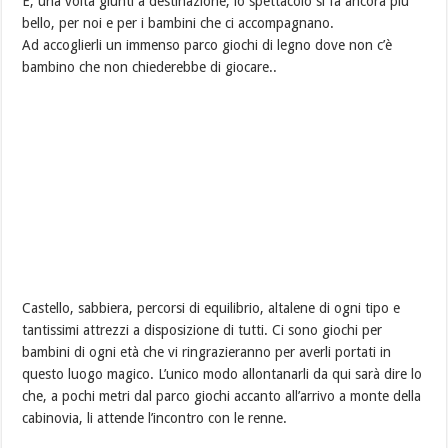
E, una volta giunti a destinazione, lo spettacolo si fa ancora più
bello, per noi e per i bambini che ci accompagnano.
Ad accoglierli un immenso parco giochi di legno dove non c’è
bambino che non chiederebbe di giocare..
Castello, sabbiera, percorsi di equilibrio, altalene di ogni tipo e
tantissimi attrezzi a disposizione di tutti. Ci sono giochi per
bambini di ogni età che vi ringrazieranno per averli portati in
questo luogo magico. L’unico modo allontanarli da qui sarà dire lo
che, a pochi metri dal parco giochi accanto all’arrivo a monte della
cabinovia, li attende l’incontro con le renne.