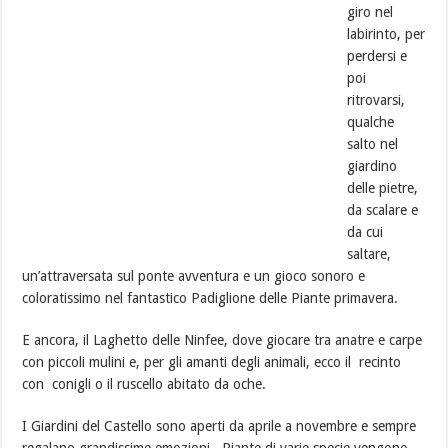
giro nel
labirinto, per
perdersi e
poi
ritrovarsi,
qualche
salto nel
giardino
delle pietre,
da scalare e
da cui
saltare,
un’attraversata sul ponte avventura e un gioco sonoro e
coloratissimo nel fantastico Padiglione delle Piante primavera.
E ancora, il Laghetto delle Ninfee, dove giocare tra anatre e carpe
con piccoli mulini e, per gli amanti degli animali, ecco il recinto
con conigli o il ruscello abitato da oche.
I Giardini del Castello sono aperti da aprile a novembre e sempre
regalano grandissime
emozioni.. Piante di varie specie vengono