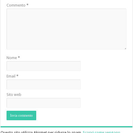
Commento
*
Nome
*
Email
*
Sito web
Questo sito utilizza Akismet per ridurre lo spam.
Scopri come vengono