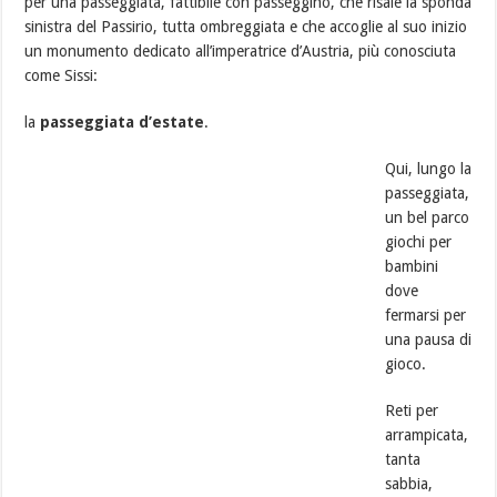
per una passeggiata, fattibile con passeggino, che risale la sponda
sinistra del Passirio, tutta ombreggiata e che accoglie al suo inizio
un monumento dedicato all’imperatrice d’Austria, più conosciuta
come Sissi:
la
passeggiata d’estate
.
Qui, lungo la
passeggiata,
un bel parco
giochi per
bambini
dove
fermarsi per
una pausa di
gioco.
Reti per
arrampicata,
tanta
sabbia,