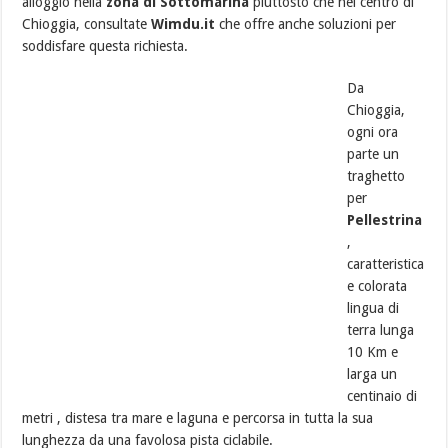
alloggio nella
zona di Sottomarina
piuttosto che nel centro di
Chioggia, consultate
Wimdu.it
che offre anche soluzioni per
soddisfare questa richiesta.
Da
Chioggia,
ogni ora
parte un
traghetto
per
Pellestrina
,
caratteristica
e colorata
lingua di
terra lunga
10 Km e
larga un
centinaio di
metri , distesa tra mare e laguna e percorsa in tutta la sua
lunghezza da una favolosa pista ciclabile.