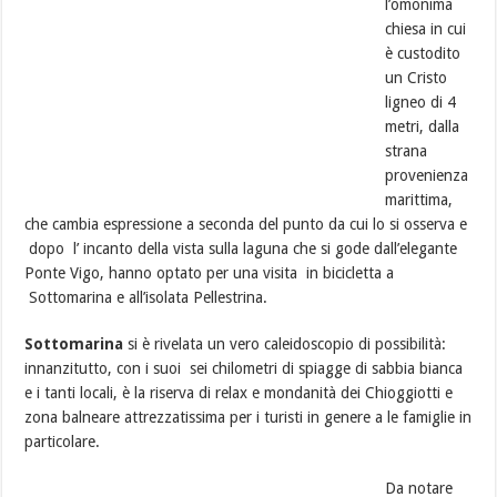
l’omonima
chiesa in cui
è custodito
un Cristo
ligneo di 4
metri, dalla
strana
provenienza
marittima,
che cambia espressione a seconda del punto da cui lo si osserva e
dopo l’ incanto della vista sulla laguna che si gode dall’elegante
Ponte Vigo, hanno optato per una visita in bicicletta a
Sottomarina e all’isolata Pellestrina.
Sottomarina
si è rivelata un vero caleidoscopio di possibilità:
innanzitutto, con i suoi sei chilometri di spiagge di sabbia bianca
e i tanti locali, è la riserva di relax e mondanità dei Chioggiotti e
zona balneare attrezzatissima per i turisti in genere a le famiglie in
particolare.
Da notare