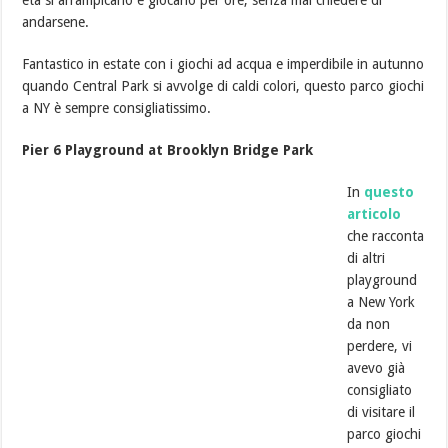
età si arrampicano e giocano per ore, senza mai chiedere di
andarsene.
Fantastico in estate con i giochi ad acqua e imperdibile in autunno
quando Central Park si avvolge di caldi colori, questo parco giochi
a NY è sempre consigliatissimo.
Pier 6 Playground at Brooklyn Bridge Park
In
questo
articolo
che racconta
di altri
playground
a New York
da non
perdere, vi
avevo già
consigliato
di visitare il
parco giochi