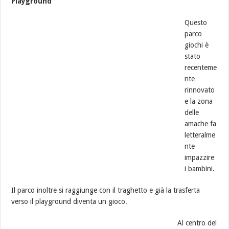
Playground
Questo
parco
giochi è
stato
recenteme
nte
rinnovato
e la zona
delle
amache fa
letteralme
nte
impazzire
i bambini.
Il parco inoltre si raggiunge con il traghetto e già la trasferta
verso il playground diventa un gioco.
Al centro del