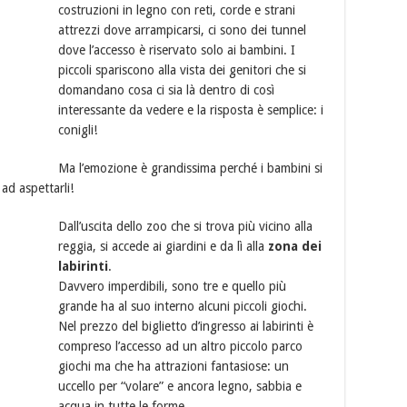
costruzioni in legno con reti, corde e strani
attrezzi dove arrampicarsi, ci sono dei tunnel
dove l’accesso è riservato solo ai bambini. I
piccoli spariscono alla vista dei genitori che si
domandano cosa ci sia là dentro di così
interessante da vedere e la risposta è semplice: i
conigli!
Ma l’emozione è grandissima perché i bambini si
ad aspettarli!
Dall’uscita dello zoo che si trova più vicino alla
reggia, si accede ai giardini e da lì alla
zona dei
labirinti
.
Davvero imperdibili, sono tre e quello più
grande ha al suo interno alcuni piccoli giochi.
Nel prezzo del biglietto d’ingresso ai labirinti è
compreso l’accesso ad un altro piccolo parco
giochi ma che ha attrazioni fantasiose: un
uccello per “volare” e ancora legno, sabbia e
acqua in tutte le forme.