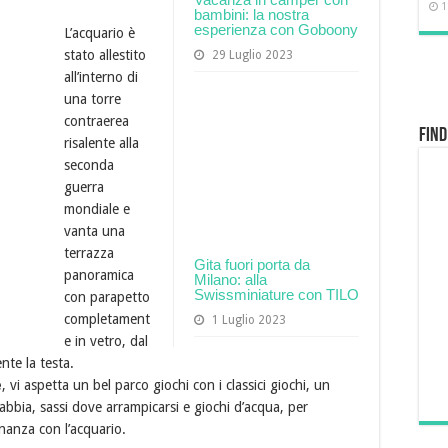
1
bambini: la nostra
esperienza con Goboony
L’acquario è
stato allestito
29 Luglio 2023
all’interno di
una torre
contraerea
Find
risalente alla
seconda
guerra
mondiale e
vanta una
terrazza
Gita fuori porta da
panoramica
Milano: alla
Swissminiature con TILO
con parapetto
completament
1 Luglio 2023
e in vetro, dal
ente la testa.
e
, vi aspetta un bel parco giochi con i classici giochi, un
 sabbia, sassi dove arrampicarsi e giochi d’acqua, per
nanza con l’acquario.