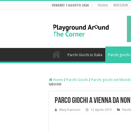
Home
MISSION
VENERDÌ 7 AGOSTO 2026
Parchi Giochi in Italia
Parchi gioch
Home
/
Parchi Giochi
/
Parchi giochi nel Mond
labirinti
Parco giochi a Vienna da non 
Mary Franzoni
12 Aprile 2015
Parch