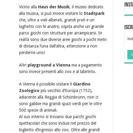
Ins
Vicino alla
Haus der Musik
, il museo dedicato
alla musica, si può invece visitare lo
Stadtpark
che, oltre a viali alberati, grandi prati e un
laghetto con le anatre, ospita anche un grande
Iscr
parco giochi con strutture per arrampicarsi. In
Ind
realtà sono due diverse aree giochi a pochi metri
di distanza l’una dall’altra, attenzione a non
perderne uno!
Altri
playground a Vienna
ma a pagamento
sono invece presenti allo zoo e al labirinto.
A Vienna è possibile visitare il
Giardino
Zoologico
più vecchio d’Europa (1752),
adiacente alla Reggia di Schönbrunn, non ci
sono gabbie ma grandi spazi verdi per le oltre
500 specie di animali.
Al suo interno si trovano due parchi giochi
spettacolari che sono inclusi nel prezzo del
biglietto d’ingresso allo zoo. Oltre alle grandi