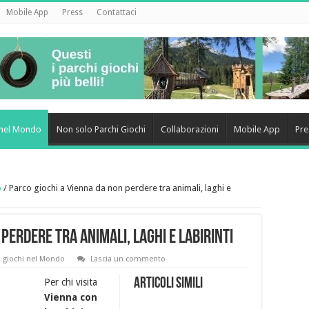
Mobile App
Press
Contattaci
i nel Mondo
Non solo Parchi Giochi
Collaborazioni
Mobile App
Pre
o
/
Parco giochi a Vienna da non perdere tra animali, laghi e
perdere tra animali, laghi e labirinti
i giochi nel Mondo
Lascia un commento
Articoli simili
Per chi visita
Vienna con