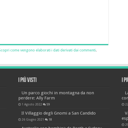
Scopri come vengono elaborati i dati derivati dai commenti
.
I più visti
I p
Un parco giochi in montagna da non
L
perdere: Ally Farm
co
1 Agosto 2022
59
2
Il Villaggio degli Gnomi a San Candido
V
es
26 Giugno 2021
18
2