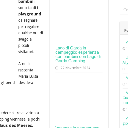
bambini
sono tanti i
playground
da segnare
per regalare
Re
qualche ora di
svago ai
V
piccoli
Lago di Garda in
1
visitatori.
campeggio: esperienza
con bambini con Lago di
U
Garda Camping
All
A noi li
22 Novembre 2024
1
racconta
Maria Luisa
A
igli per chi desidera
1
A
Gue
CH
1
rdere si trova vicino a
V
opping viennese, a pochi
gio
Haus des Meeres
.
Vacanza in camper con