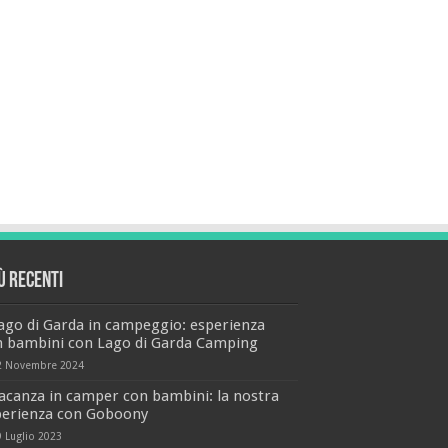
iù recenti
ago di Garda in campeggio: esperienza
n bambini con Lago di Garda Camping
2 Novembre 2024
acanza in camper con bambini: la nostra
perienza con Goboony
9 Luglio 2023