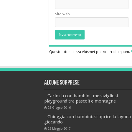
Sito web
Questo sito utilizza Akismet per ridurre lo spam.
Alcune sorprese
Carinzia con bambini: meravigliosi
playground tra pascoli e montagne
25 Giugno 2016
Chioggia con bambini: scoprire la laguna
giocando
25 Maggio 2017