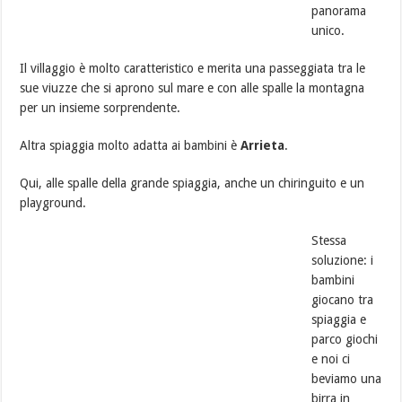
panorama
unico.
Il villaggio è molto caratteristico e merita una passeggiata tra le
sue viuzze che si aprono sul mare e con alle spalle la montagna
per un insieme sorprendente.
Altra spiaggia molto adatta ai bambini è
Arrieta
.
Qui, alle spalle della grande spiaggia, anche un chiringuito e un
playground.
Stessa
soluzione: i
bambini
giocano tra
spiaggia e
parco giochi
e noi ci
beviamo una
birra in