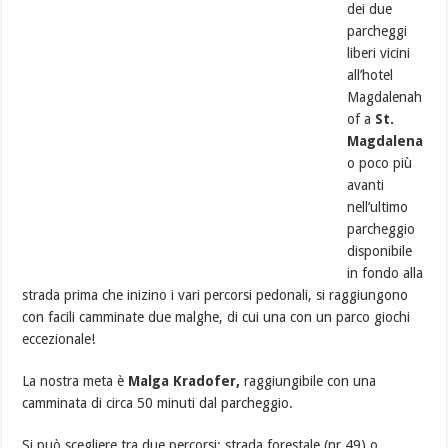
dei due
parcheggi
liberi vicini
all’hotel
Magdalenah
of a
St.
Magdalena
o poco più
avanti
nell’ultimo
parcheggio
disponibile
in fondo alla
strada prima che inizino i vari percorsi pedonali, si raggiungono
con facili camminate due malghe, di cui una con un parco giochi
eccezionale!
La nostra meta è
Malga Kradofer,
raggiungibile con una
camminata di circa 50 minuti dal parcheggio.
Si può scegliere tra due percorsi: strada forestale (nr.49) o