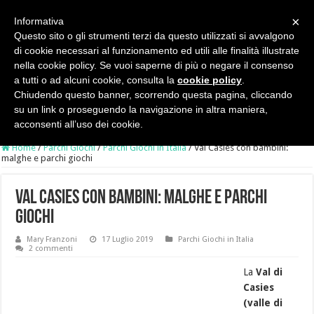
×
Informativa
Questo sito o gli strumenti terzi da questo utilizzati si avvalgono
di cookie necessari al funzionamento ed utili alle finalità illustrate
nella cookie policy. Se vuoi saperne di più o negare il consenso
a tutti o ad alcuni cookie, consulta la
cookie policy
.
Chiudendo questo banner, scorrendo questa pagina, cliccando
su un link o proseguendo la navigazione in altra maniera,
acconsenti all’uso dei cookie.
Home
/
Parchi Giochi
/
Parchi Giochi in Italia
/
Val Casies con bambini:
malghe e parchi giochi
Val Casies con bambini: malghe e parchi
giochi
Mary Franzoni
17 Luglio 2019
Parchi Giochi in Italia
2 commenti
La
Val di
Casies
(valle di