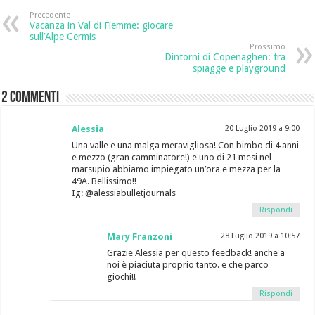
Precedente
Vacanza in Val di Fiemme: giocare
sull’Alpe Cermis
Prossimo
Dintorni di Copenaghen: tra
spiagge e playground
2 commenti
Alessia
20 Luglio 2019 a 9:00
Una valle e una malga meravigliosa! Con bimbo di 4 anni
e mezzo (gran camminatore!) e uno di 21 mesi nel
marsupio abbiamo impiegato un’ora e mezza per la
49A. Bellissimo!!
Ig: @alessiabulletjournals
Rispondi
Mary Franzoni
28 Luglio 2019 a 10:57
Grazie Alessia per questo feedback! anche a
noi è piaciuta proprio tanto. e che parco
giochi!!
Rispondi