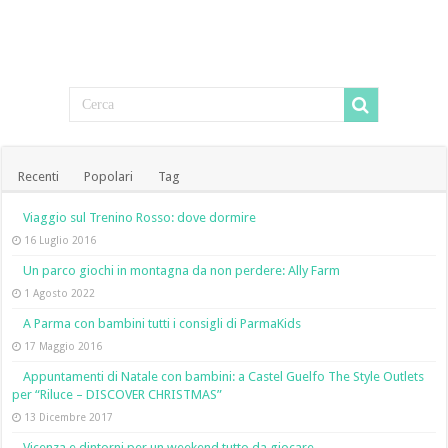
Recenti
Popolari
Tag
Viaggio sul Trenino Rosso: dove dormire
16 Luglio 2016
Un parco giochi in montagna da non perdere: Ally Farm
1 Agosto 2022
A Parma con bambini tutti i consigli di ParmaKids
17 Maggio 2016
Appuntamenti di Natale con bambini: a Castel Guelfo The Style Outlets
per “Riluce – DISCOVER CHRISTMAS”
13 Dicembre 2017
Vicenza e dintorni per un weekend tutto da giocare