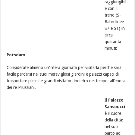
raggiungibil
e con il
treno (S-
Bahn linee
S7 e S1) in
circa
quaranta
minuti:
Potsdam
.
Considerate almeno un’intera giornata per visitarla perché sarà
facile perdersi nei suoi meravigliosi giardini e palazzi capaci di
trasportare piccoli e grandi visitatori indietro nel tempo, all’epoca
dei re Prussiani.
Il
Palazzo
Sansoucci
è il cuore
della città:
nel suo
parco ad