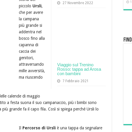
1
27 Novembre 2022
piccolo
Ursli
,
che per avere
la campana
più grande si
addentra nel
bosco fino alla
Find
capanna di
caccia dei
genitori,
attraversando
Viaggio sul Trenino
Rosso: tappa ad Arosa
mille avversità,
con bambini
ma riuscendo
7 Febbraio 2021
delle calende di maggio
to a festa suona il suo campanaccio, più i bimbi sono
più grande fa il capo fila. Così si spiega perché Ursli lo
Il
Percorso di Ursli
è una tappa da segnalare