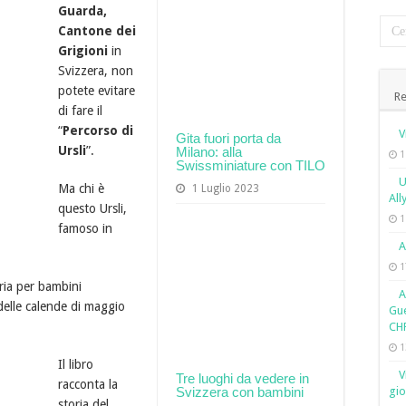
Guarda,
Cantone dei
Grigioni
in
Svizzera, non
potete evitare
Re
di fare il
“
Percorso di
V
Gita fuori porta da
Ursli
”.
Milano: alla
1
Swissminiature con TILO
U
Ma chi è
1 Luglio 2023
All
questo Ursli,
1
famoso in
A
1
ria per bambini
A
delle calende di maggio
Gue
CH
1
Il libro
V
Tre luoghi da vedere in
racconta la
Svizzera con bambini
gio
storia del