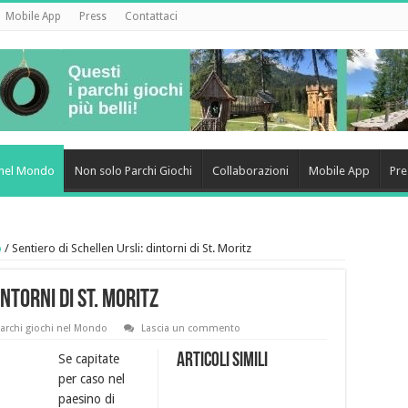
Mobile App
Press
Contattaci
i nel Mondo
Non solo Parchi Giochi
Collaborazioni
Mobile App
Pre
o
/
Sentiero di Schellen Ursli: dintorni di St. Moritz
ntorni di St. Moritz
archi giochi nel Mondo
Lascia un commento
Articoli simili
Se capitate
per caso nel
paesino di