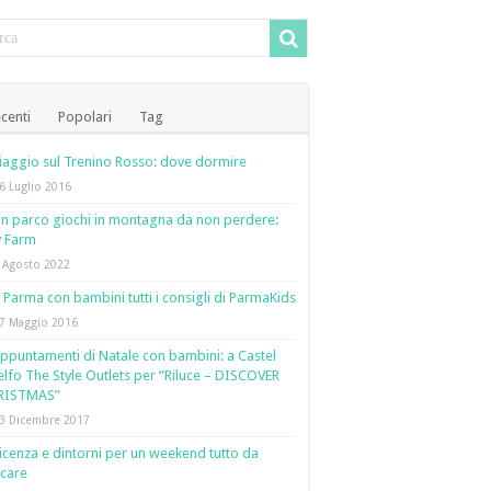
centi
Popolari
Tag
iaggio sul Trenino Rosso: dove dormire
6 Luglio 2016
n parco giochi in montagna da non perdere:
y Farm
 Agosto 2022
 Parma con bambini tutti i consigli di ParmaKids
7 Maggio 2016
ppuntamenti di Natale con bambini: a Castel
lfo The Style Outlets per “Riluce – DISCOVER
RISTMAS”
3 Dicembre 2017
icenza e dintorni per un weekend tutto da
care