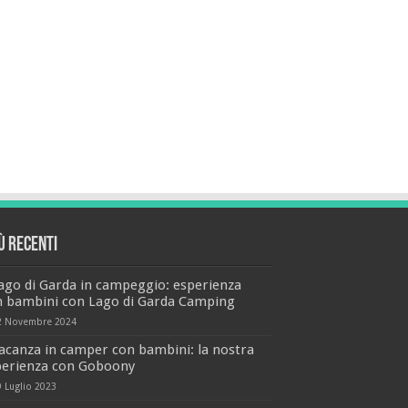
iù recenti
ago di Garda in campeggio: esperienza
n bambini con Lago di Garda Camping
2 Novembre 2024
acanza in camper con bambini: la nostra
perienza con Goboony
9 Luglio 2023