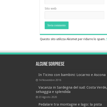
Sito web
Questo sito utilizza Akismet per ridurre lo spam.
Alcune sorprese
In Ticino con bambini: Locarno e Ascona
14 Novembre 2016
Vacanza in Sardegna del sud: Costa Verde
selvaggia e splendida
23 Agosto 2020
Pedalare tra montagne e lago: la pista