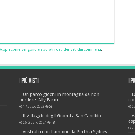
Scopri come vengono elaborati i dati derivati dai commenti
.
I più visti
I p
Un parco giochi in montagna da non
L
perdere: Ally Farm
co
1 Agosto 2022
59
2
,
Il Villaggio degli Gnomi a San Candido
V
es
26 Giugno 2021
18
2
Australia con bambini: da Perth a Sydney