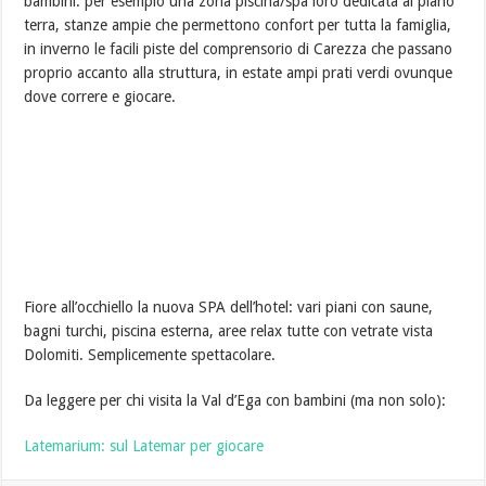
bambini: per esempio una zona piscina/spa loro dedicata al piano
terra, stanze ampie che permettono confort per tutta la famiglia,
in inverno le facili piste del comprensorio di Carezza che passano
proprio accanto alla struttura, in estate ampi prati verdi ovunque
dove correre e giocare.
Fiore all’occhiello la nuova SPA dell’hotel: vari piani con saune,
bagni turchi, piscina esterna, aree relax tutte con vetrate vista
Dolomiti. Semplicemente spettacolare.
Da leggere per chi visita la Val d’Ega con bambini (ma non solo):
Latemarium: sul Latemar per giocare