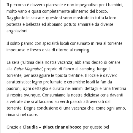
Il percorso è davvero piacevole e non impegnativo per i bambini,
molto vario e quasi completamente all’interno del bosco.
Raggiunte le cascate, queste si sono mostrate in tutta la loro
potenza e bellezza ed abbiamo potuto ammirale da diverse
angolazioni.
Il solito panino con specialità locali consumato in riva al torrente
impetuoso e fresco e via di ritorno al camping.
La sera (l’ultima della nostra vacanza) abbiamo deciso di cenare
alla
Baita Magnabo’
, proprio di fianco al camping, lungo il
torrente, per assaggiare le tipicità trentine. Il locale è davvero
caratteristico: legno profumato e ceramiche locali la fan da
padroni, ogni dettaglio è curato nei minimi dettagli e l’aria trentina
si respira ovunque. Consumiamo la nostra deliziosa cena davanti
a vetrate che si affacciano su verdi pascoli attraversati dal
torrente. Degna conclusione di una vacanza che, come ogni anno,
rimarrà nel cuore.
Grazie a
Claudia – @lacucinanelbosco
per questo bel