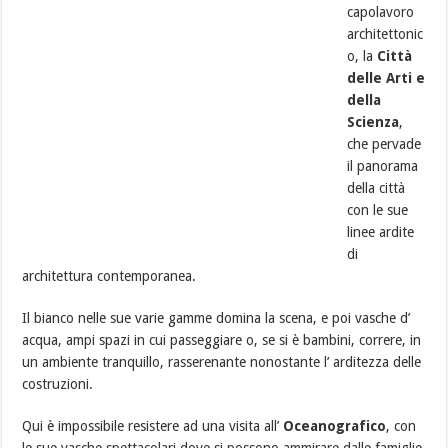
capolavoro
architettonic
o, la
Città
delle Arti e
della
Scienza
,
che pervade
il panorama
della città
con le sue
linee ardite
di
architettura contemporanea.
Il bianco nelle sue varie gamme domina la scena, e poi vasche d’
acqua, ampi spazi in cui passeggiare o, se si è bambini, correre, in
un ambiente tranquillo, rasserenante nonostante l’ arditezza delle
costruzioni.
Qui è impossibile resistere ad una visita all’
Oceanografico
, con
le sue vasche spettacolari dove si possono ammirare dalle famiglie