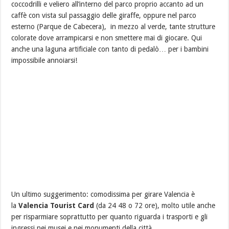
coccodrilli e veliero all’interno del parco proprio accanto ad un
caffè con vista sul passaggio delle giraffe, oppure nel parco
esterno (Parque de Cabecera), in mezzo al verde, tante strutture
colorate dove arrampicarsi e non smettere mai di giocare. Qui
anche una laguna artificiale con tanto di pedalò… per i bambini
impossibile annoiarsi!
Un ultimo suggerimento: comodissima per girare Valencia è
la
Valencia Tourist Card
(da 24 48 o 72 ore)
, molto utile anche
per risparmiare soprattutto per quanto riguarda i trasporti e gli
ingressi nei musei e nei monumenti della città.