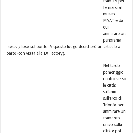
tram 15 per
fermarsi al
museo
MAAT e da
qui
ammirare un
panorama
meraviglioso sul ponte. A questo luogo dedicherò un articolo a
parte (con visita alla LX Factory).
Nel tardo
pomeriggio
rientro verso
la città:
saliamo
sull’arco di
Trionfo per
ammirare un
tramonto
unico sulla
città e poi