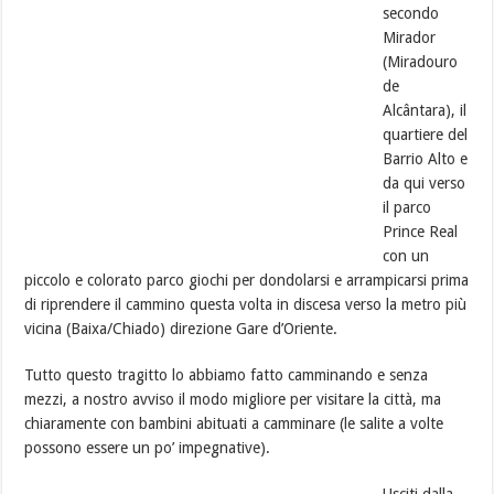
secondo
Mirador
(Miradouro
de
Alcântara), il
quartiere del
Barrio Alto e
da qui verso
il parco
Prince Real
con un
piccolo e colorato parco giochi per dondolarsi e arrampicarsi prima
di riprendere il cammino questa volta in discesa verso la metro più
vicina (Baixa/Chiado) direzione Gare d’Oriente.
Tutto questo tragitto lo abbiamo fatto camminando e senza
mezzi, a nostro avviso il modo migliore per visitare la città, ma
chiaramente con bambini abituati a camminare (le salite a volte
possono essere un po’ impegnative).
Usciti dalla