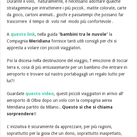
Durante il volo, naturalmente, è necessario adottare qualche
stratagemma per intrattenere i più piccoli.. matite colorate, carte
da gioco, cartoni animati.. giochi e passatempi che possano far
trascorrere il tempo di volo nel modo più confortevole .
A
questo link
, nella guida “
bambini tra le nuvole
” la
Compagnia
Meridiana
fornisce tanti utili consigli per chi si
appresta a volare con piccoli viaggiatori.
Poi la discesa nella destinazione del viaggio, l’ emozione di toccar
terra e, cosa di più entusiasmante per un bambino che entrare in
aeroporto e trovare sul nastro portabagagli un regalo tutto per
lui?!
Guardate
questo video
, questi piccoli viaggiatori in arrivo all’
aeroporto di Olbia dopo un volo con la compagnia aerea
Meridiana partito da Milano..
Questo sì che si chiama
sorprendere
!!
L’ iniziativa è sicuramente da apprezzare, per più ragioni,
soprattutto per la gioia che un dono, soprattutto inaspettato,