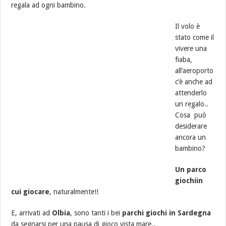
regala ad ogni bambino.
Il volo è
stato come il
vivere una
fiaba,
all’aeroporto
c’è anche ad
attenderlo
un regalo..
Cosa può
desiderare
ancora un
bambino?
Un parco
giochiin
cui giocare
, naturalmente!!
E, arrivati ad
Olbia
, sono tanti i bei
parchi giochi in Sardegna
da segnarsi per una pausa di gioco vista mare..