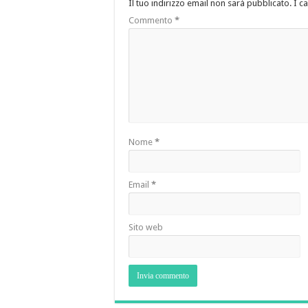
Il tuo indirizzo email non sarà pubblicato.
I c
Commento
*
Nome
*
Email
*
Sito web