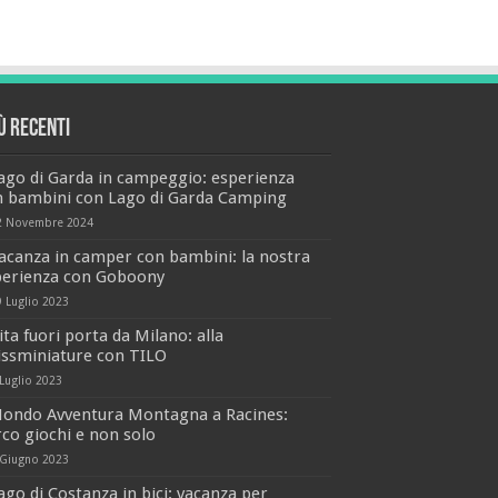
iù recenti
ago di Garda in campeggio: esperienza
n bambini con Lago di Garda Camping
2 Novembre 2024
acanza in camper con bambini: la nostra
perienza con Goboony
9 Luglio 2023
ita fuori porta da Milano: alla
issminiature con TILO
 Luglio 2023
ondo Avventura Montagna a Racines:
co giochi e non solo
 Giugno 2023
ago di Costanza in bici: vacanza per