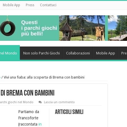
Mobile App
Press
Contattaci
i nel Mondo
Non solo Parchi Giochi
Collaborazioni
Mobile App
Pre
o
/
Vivi una fiaba: alla scoperta di Brema con bambini
a di Brema con bambini
archi giochi nel Mondo
Lascia un commento
Articoli simili
Partiamo da
Francoforte
(raccontata
in