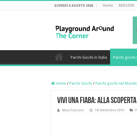
Home
MISSION
GIOVEDÌ 6 AGOSTO 2026
Parchi Giochi in Italia
Parchi gioch
Home
/
Parchi Giochi
/
Parchi giochi nel Mond
Vivi una fiaba: alla scopert
Mary Franzoni
18 Settembre 2016
P