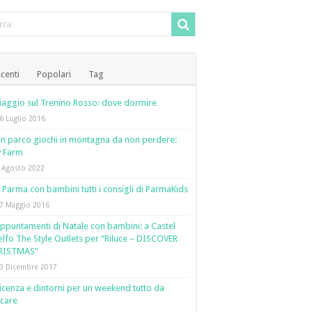
centi
Popolari
Tag
iaggio sul Trenino Rosso: dove dormire
6 Luglio 2016
n parco giochi in montagna da non perdere:
y Farm
 Agosto 2022
 Parma con bambini tutti i consigli di ParmaKids
7 Maggio 2016
ppuntamenti di Natale con bambini: a Castel
lfo The Style Outlets per “Riluce – DISCOVER
RISTMAS”
3 Dicembre 2017
icenza e dintorni per un weekend tutto da
care