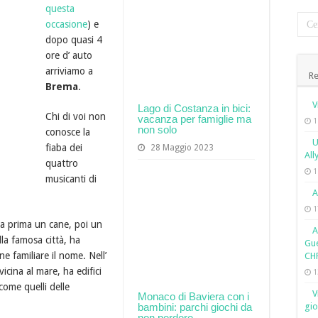
questa
occasione
) e
dopo quasi 4
ore d’ auto
arriviamo a
Re
Brema
.
V
Lago di Costanza in bici:
Chi di voi non
vacanza per famiglie ma
1
non solo
conosce la
U
fiaba dei
28 Maggio 2023
All
quattro
1
musicanti di
A
1
ta prima un cane, poi un
A
lla famosa città, ha
Gue
e familiare il nome. Nell’
CH
cina al mare, ha edifici
1
ome quelli delle
V
Monaco di Baviera con i
bambini: parchi giochi da
gio
non perdere