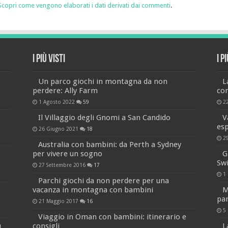
Scopri come vengono elaborati i dati derivati dai commenti
.
I più visti
I p
Un parco giochi in montagna da non
L
perdere: Ally Farm
co
1 Agosto 2022
59
2
Il Villaggio degli Gnomi a San Candido
V
es
26 Giugno 2021
18
2
Australia con bambini: da Perth a Sydney
per vivere un sogno
G
Sw
27 Settembre 2016
17
1
Parchi giochi da non perdere per una
vacanza in montagna con bambini
M
par
21 Maggio 2017
16
5
Viaggio in Oman con bambini: itinerario e
u
consigli
L