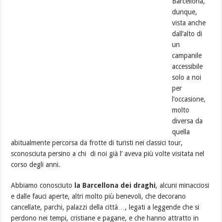
Barcellona,
dunque,
vista anche
dall’alto di
un
campanile
accessibile
solo a noi
per
l’occasione,
molto
diversa da
quella
abitualmente percorsa da frotte di turisti nei classici tour,
sconosciuta persino a chi di noi già l’ aveva più volte visitata nel
corso degli anni.
Abbiamo conosciuto
la Barcellona dei draghi
, alcuni minacciosi
e dalle fauci aperte, altri molto più benevoli, che decorano
cancellate, parchi, palazzi della città…, legati a leggende che si
perdono nei tempi, cristiane e pagane, e che hanno attratto in