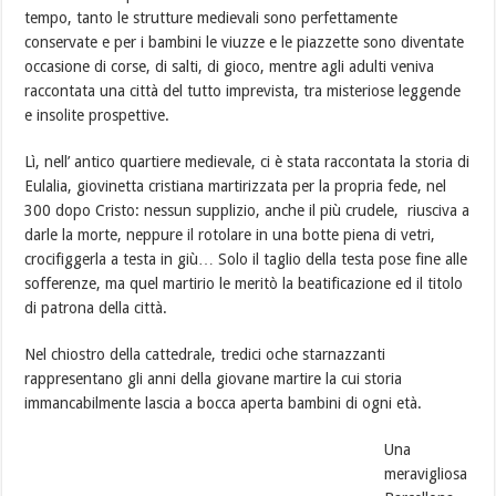
tempo, tanto le strutture medievali sono perfettamente
conservate e per i bambini le viuzze e le piazzette sono diventate
occasione di corse, di salti, di gioco, mentre agli adulti veniva
raccontata una città del tutto imprevista, tra misteriose leggende
e insolite prospettive.
Lì, nell’ antico quartiere medievale, ci è stata raccontata la storia di
Eulalia, giovinetta cristiana martirizzata per la propria fede, nel
300 dopo Cristo: nessun supplizio, anche il più crudele, riusciva a
darle la morte, neppure il rotolare in una botte piena di vetri,
crocifiggerla a testa in giù… Solo il taglio della testa pose fine alle
sofferenze, ma quel martirio le meritò la beatificazione ed il titolo
di patrona della città.
Nel chiostro della cattedrale, tredici oche starnazzanti
rappresentano gli anni della giovane martire la cui storia
immancabilmente lascia a bocca aperta bambini di ogni età.
Una
meravigliosa