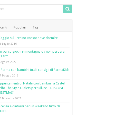
centi
Popolari
Tag
iaggio sul Trenino Rosso: dove dormire
6 Luglio 2016
n parco giochi in montagna da non perdere:
y Farm
 Agosto 2022
 Parma con bambini tutti i consigli di ParmaKids
7 Maggio 2016
ppuntamenti di Natale con bambini: a Castel
lfo The Style Outlets per “Riluce – DISCOVER
RISTMAS”
3 Dicembre 2017
icenza e dintorni per un weekend tutto da
care