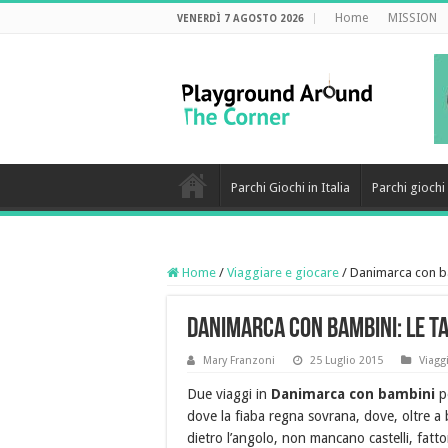
Home
MISSION
VENERDÌ 7 AGOSTO 2026
Parchi Giochi in Italia
Parchi gioch
Home
/
Viaggiare e giocare
/
Danimarca con ba
Danimarca con bambini: le ta
Mary Franzoni
25 Luglio 2015
Viagg
Due viaggi in
Danimarca con bambini
pe
dove la fiaba regna sovrana, dove, oltre a 
dietro l’angolo, non mancano castelli, fattor