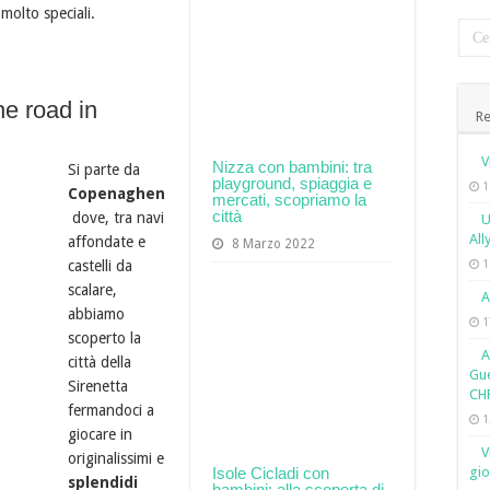
molto speciali.
he road in
Re
V
Nizza con bambini: tra
Si parte da
playground, spiaggia e
1
Copenaghen
mercati, scopriamo la
città
dove, tra navi
U
All
affondate e
8 Marzo 2022
castelli da
1
scalare,
A
abbiamo
1
scoperto la
A
città della
Gue
Sirenetta
CH
fermandoci a
1
giocare in
V
originalissimi e
Isole Cicladi con
gio
splendidi
bambini: alla scoperta di