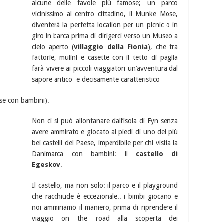
alcune delle favole più famose; un parco
vicinissimo al centro cittadino, il Munke Mose,
diventerà la perfetta location per un picnic o in
giro in barca prima di dirigerci verso un Museo a
cielo aperto (
villaggio della Fionia
), che tra
fattorie, mulini e casette con il tetto di paglia
farà vivere ai piccoli viaggiatori un’avventura dal
sapore antico e decisamente caratteristico
nse con bambini).
Non ci si può allontanare dall’isola di Fyn senza
avere ammirato e giocato ai piedi di uno dei più
bei castelli del Paese, imperdibile per chi visita la
Danimarca con bambini: il
castello di
Egeskov
.
Il castello, ma non solo: il parco e il playground
che racchiude è eccezionale.. i bimbi giocano e
noi ammiriamo il maniero, prima di riprendere il
viaggio on the road alla scoperta dei