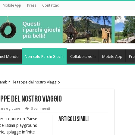
Mobile App
Press
Contattaci
i nel Mondo
Non solo Parchi Giochi
Collaborazioni
Mobile App
Pre
mbini: le tappe del nostro viaggio
ppe del nostro viaggio
iare e giocare
5 commenti
Articoli simili
r scoprire un Paese
bellissimi playground
ie, spiagge infinite,